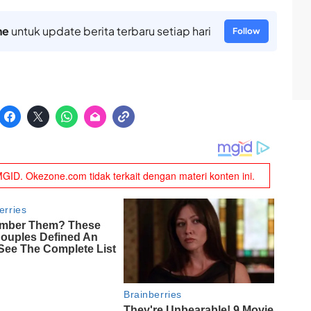
ne
untuk update berita terbaru setiap hari
Follow