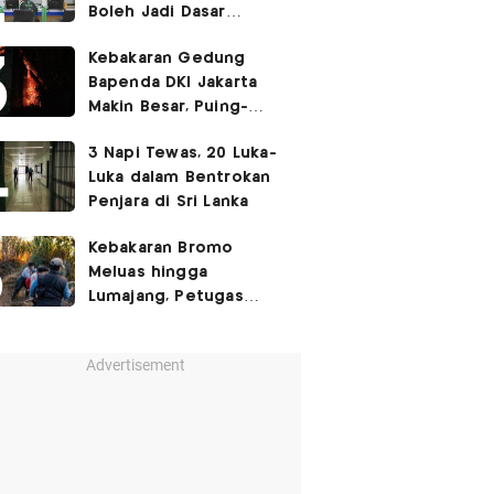
Boleh Jadi Dasar
Perbedaan Kualitas
Kebakaran Gedung
Layanan Kesehatan
Bapenda DKI Jakarta
Makin Besar, Puing-
Puing Berjatuhan
3 Napi Tewas, 20 Luka-
Luka dalam Bentrokan
Penjara di Sri Lanka
Kebakaran Bromo
Meluas hingga
Lumajang, Petugas
Gabungan Buat Sekat
Api
Advertisement