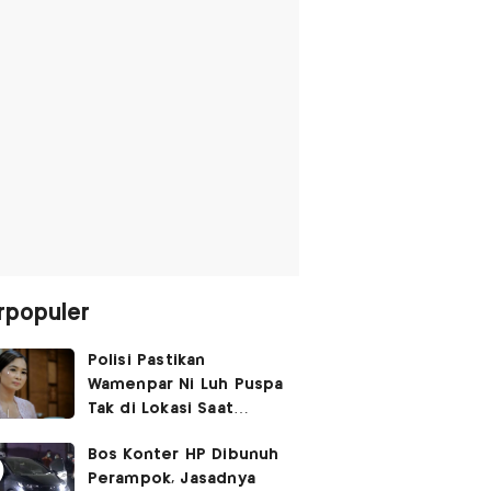
rpopuler
Polisi Pastikan
Wamenpar Ni Luh Puspa
Tak di Lokasi Saat
Penembakan Festival
Bos Konter HP Dibunuh
Lembah Baliem
Perampok, Jasadnya