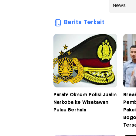
News
Berita Terkait
Parah! Oknum Polisi Jualin
Break
Narkoba ke Wisatawan
Pemb
Pulau Berhala
Paka
Bogo
Ters