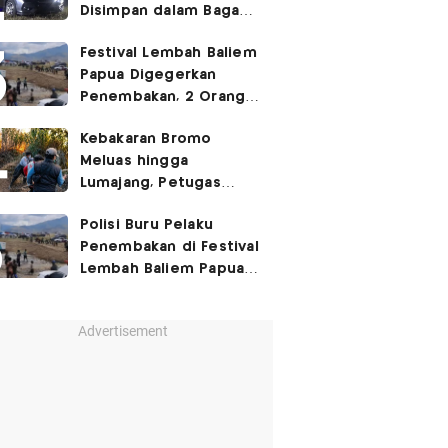
Disimpan dalam Bagasi
Honda Jazz
Festival Lembah Baliem
Papua Digegerkan
Penembakan, 2 Orang
Jadi Korban
Kebakaran Bromo
Meluas hingga
Lumajang, Petugas
Gabungan Buat Sekat
Polisi Buru Pelaku
Api
Penembakan di Festival
Lembah Baliem Papua
Pegunungan
Advertisement