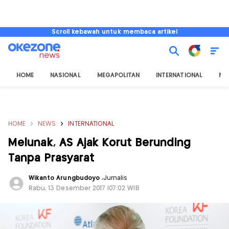
Scroll kebawah untuk membaca artikel
HOME
NASIONAL
MEGAPOLITAN
INTERNATIONAL
NU
HOME
NEWS
INTERNATIONAL
Melunak, AS Ajak Korut Berunding
Tanpa Prasyarat
Wikanto Arungbudoyo
,
Jurnalis
Rabu, 13 Desember 2017 |07:02 WIB