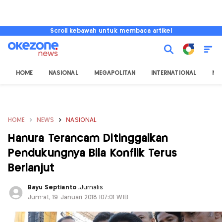
Scroll kebawah untuk membaca artikel
HOME
NASIONAL
MEGAPOLITAN
INTERNATIONAL
NU
HOME
NEWS
NASIONAL
Hanura Terancam Ditinggalkan
Pendukungnya Bila Konflik Terus
Berlanjut
Bayu Septianto
,
Jurnalis
Jum'at, 19 Januari 2018 |07:01 WIB