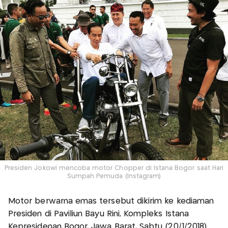
Presiden Jokowi mencoba motor Chopper di Istana Bogor saat Hari
Sumpah Pemuda (Instagram)
Motor berwarna emas tersebut dikirim ke kediaman
Presiden di Paviliun Bayu Rini, Kompleks Istana
Kepresidenan Bogor, Jawa Barat, Sabtu (20/1/2018). ‎