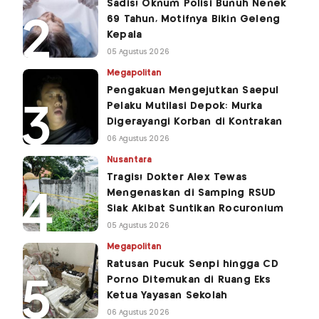
Sadis! Oknum Polisi Bunuh Nenek
69 Tahun, Motifnya Bikin Geleng
Kepala
05 Agustus 2026
Megapolitan
Pengakuan Mengejutkan Saepul
Pelaku Mutilasi Depok: Murka
Digerayangi Korban di Kontrakan
06 Agustus 2026
Nusantara
Tragis! Dokter Alex Tewas
Mengenaskan di Samping RSUD
Siak Akibat Suntikan Rocuronium
05 Agustus 2026
Megapolitan
Ratusan Pucuk Senpi hingga CD
Porno Ditemukan di Ruang Eks
Ketua Yayasan Sekolah
06 Agustus 2026