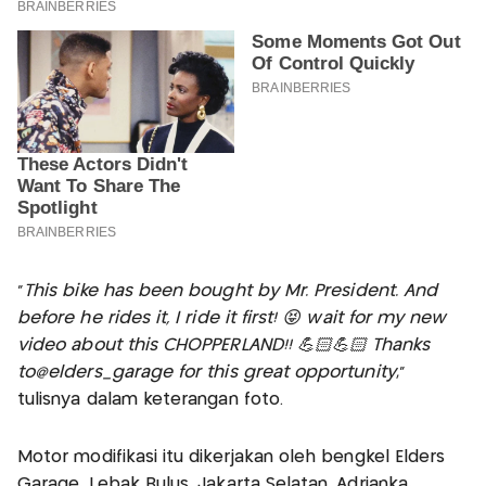
"
This bike has been bought by Mr. President. And
before he rides it, I ride it first! 😝 wait for my new
video about this CHOPPERLAND!! 💪🏻💪🏻 Thanks
to@elders_garage for this great opportunity
,"
tulisnya dalam keterangan foto.
Motor modifikasi itu dikerjakan oleh bengkel Elders
Garage, Lebak Bulus, Jakarta Selatan. Adrianka,