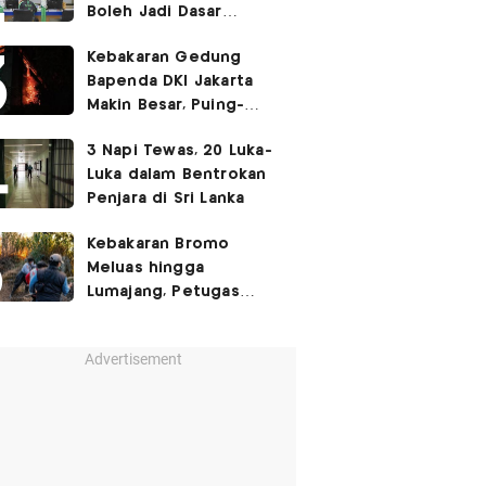
Boleh Jadi Dasar
Perbedaan Kualitas
Kebakaran Gedung
Layanan Kesehatan
Bapenda DKI Jakarta
Makin Besar, Puing-
Puing Berjatuhan
3 Napi Tewas, 20 Luka-
Luka dalam Bentrokan
Penjara di Sri Lanka
Kebakaran Bromo
Meluas hingga
Lumajang, Petugas
Gabungan Buat Sekat
Api
Advertisement