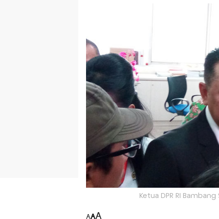
Ketua DPR RI Bambang 
A
A
A