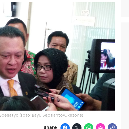
Soesatyo (Foto: Bayu Septianto/Okezone)
Share