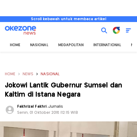
Scroll kebawah untuk membaca artikel
HOME
NASIONAL
MEGAPOLITAN
INTERNATIONAL
NU
HOME
NEWS
NASIONAL
Jokowi Lantik Gubernur Sumsel dan
Kaltim di Istana Negara
Fakhrizal Fakhri
,
Jurnalis
Senin, 01 Oktober 2018 |12:15 WIB