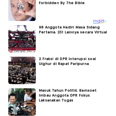
98 Anggota Hadiri Masa Sidang
Pertama, 231 Lainnya secara Virtual
2 Fraksi di DPR Interupsi soal
Uighur di Rapat Paripurna
Masuk Tahun Politik, Bamsoet
Imbau Anggota DPR Fokus
Laksanakan Tugas