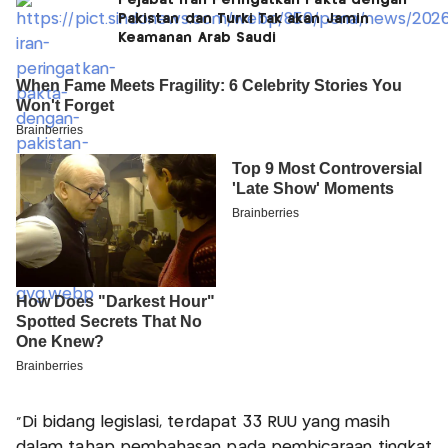
Pejabat Iran Peringatkan Pakta dengan
Pakistan dan Turki Tak akan Jamin
Keamanan Arab Saudi
"Di bidang legislasi, terdapat 33 RUU yang masih
dalam tahap pembahasan pada pembicaraan tingkat