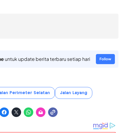
ne
untuk update berita terbaru setiap hari
Follow
alan Perimeter Selatan
Jalan Layang