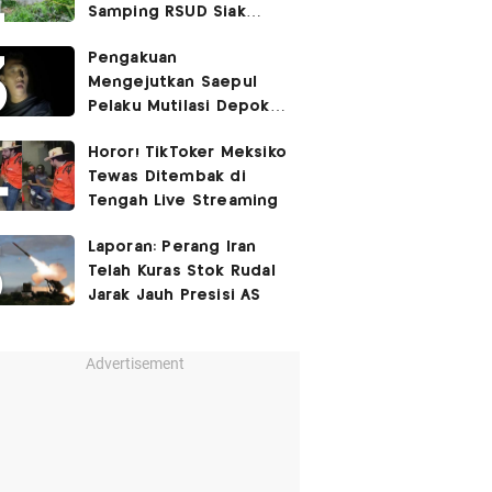
Samping RSUD Siak
Akibat Suntikan
Pengakuan
Rocuronium
Mengejutkan Saepul
Pelaku Mutilasi Depok:
Murka Digerayangi
Horor! TikToker Meksiko
Korban di Kontrakan
Tewas Ditembak di
Tengah Live Streaming
Laporan: Perang Iran
Telah Kuras Stok Rudal
Jarak Jauh Presisi AS
Advertisement