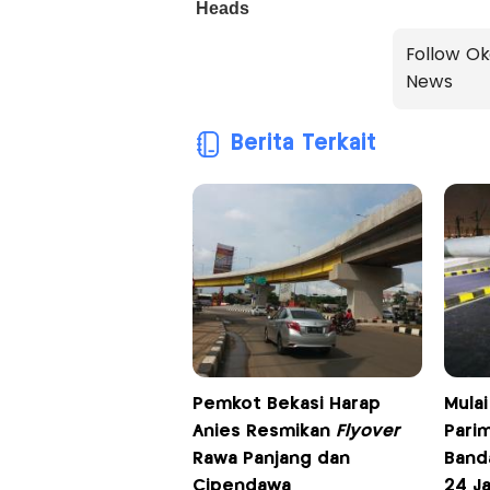
Follow Ok
News
Berita Terkait
Pemkot Bekasi Harap
Mulai
Anies Resmikan
Flyover
Pari
Rawa Panjang dan
Band
Cipendawa
24 J