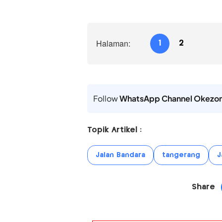
Halaman:
1
2
Follow
WhatsApp Channel Okezo
Topik Artikel :
Jalan Bandara
tangerang
J
Share