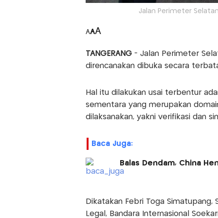
Jalan Perimeter Selata
A
A
A
TANGERANG
- Jalan Perimeter Sel
direncanakan dibuka secara terbatas
Hal itu dilakukan usai terbentur ad
sementara yang merupakan domain 
dilaksanakan, yakni verifikasi dan sim
Baca Juga:
Balas Dendam, China Hen
Dikatakan Febri Toga Simatupang,
Legal, Bandara Internasional Soekar