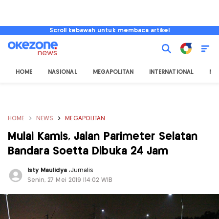
Scroll kebawah untuk membaca artikel
HOME
NASIONAL
MEGAPOLITAN
INTERNATIONAL
NU
HOME
NEWS
MEGAPOLITAN
Mulai Kamis, Jalan Parimeter Selatan
Bandara Soetta Dibuka 24 Jam
Isty Maulidya
,
Jurnalis
Senin, 27 Mei 2019 |14:02 WIB