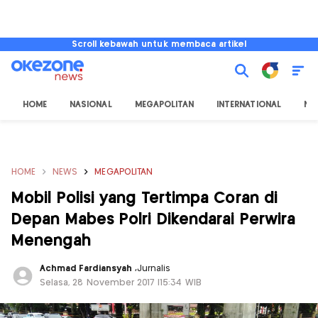
Scroll kebawah untuk membaca artikel
HOME
NASIONAL
MEGAPOLITAN
INTERNATIONAL
NU
HOME
NEWS
MEGAPOLITAN
Mobil Polisi yang Tertimpa Coran di
Depan Mabes Polri Dikendarai Perwira
Menengah
Achmad Fardiansyah
,
Jurnalis
Selasa, 28 November 2017 |15:34 WIB