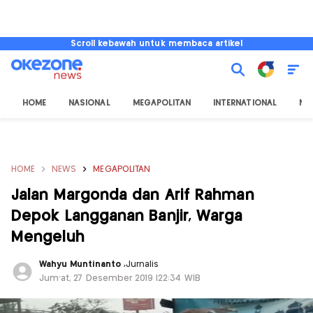
Scroll kebawah untuk membaca artikel
HOME
NASIONAL
MEGAPOLITAN
INTERNATIONAL
NU
HOME
NEWS
MEGAPOLITAN
Jalan Margonda dan Arif Rahman
Depok Langganan Banjir, Warga
Mengeluh
Wahyu Muntinanto
,
Jurnalis
Jum'at, 27 Desember 2019 |22:34 WIB