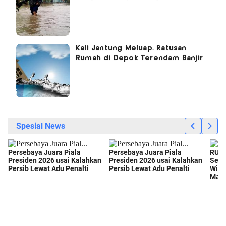
Kali Jantung Meluap, Ratusan
Rumah di Depok Terendam Banjir