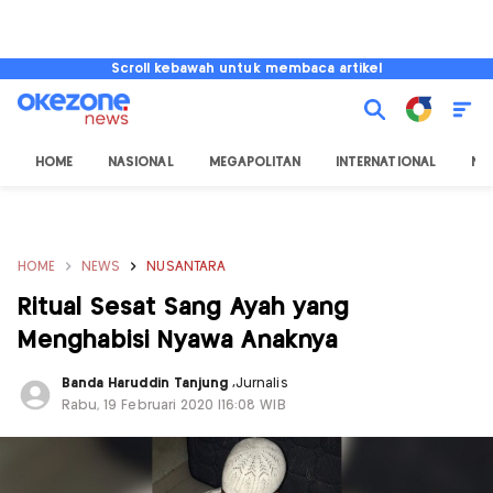
Scroll kebawah untuk membaca artikel
HOME
NASIONAL
MEGAPOLITAN
INTERNATIONAL
NU
HOME
NEWS
NUSANTARA
Ritual Sesat Sang Ayah yang
Menghabisi Nyawa Anaknya
Banda Haruddin Tanjung
,
Jurnalis
Rabu, 19 Februari 2020 |16:08 WIB