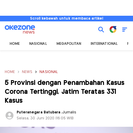
Scroll kebawah untuk membaca artikel
HOME
NASIONAL
MEGAPOLITAN
INTERNATIONAL
NU
HOME
NEWS
NASIONAL
5 Provinsi dengan Penambahan Kasus
Corona Tertinggi, Jatim Teratas 331
Kasus
Puteranegara Batubara
,
Jurnalis
Selasa, 30 Juni 2020 |16:05 WIB