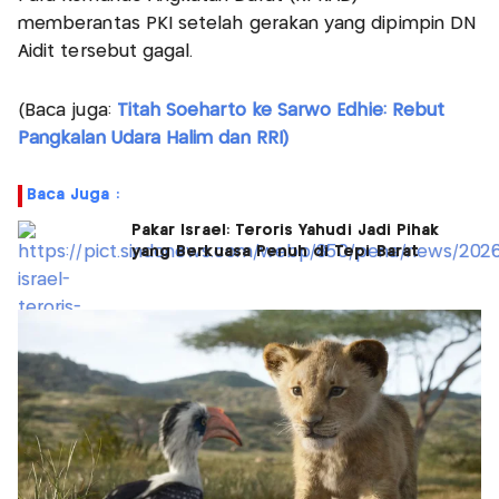
memberantas PKI setelah gerakan yang dipimpin DN
Aidit tersebut gagal.
(Baca juga:
Titah Soeharto ke Sarwo Edhie: Rebut
Pangkalan Udara Halim dan RRI)
Baca Juga :
Pakar Israel: Teroris Yahudi Jadi Pihak
yang Berkuasa Penuh di Tepi Barat