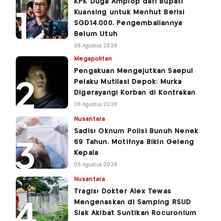
KPK Duga Amplop dari Bupati
Kuansing untuk Menhut Berisi
SGD14.000, Pengembaliannya
Belum Utuh
06 Agustus 2026
Megapolitan
Pengakuan Mengejutkan Saepul
Pelaku Mutilasi Depok: Murka
Digerayangi Korban di Kontrakan
06 Agustus 2026
Nusantara
Sadis! Oknum Polisi Bunuh Nenek
69 Tahun, Motifnya Bikin Geleng
Kepala
05 Agustus 2026
Nusantara
Tragis! Dokter Alex Tewas
Mengenaskan di Samping RSUD
Siak Akibat Suntikan Rocuronium