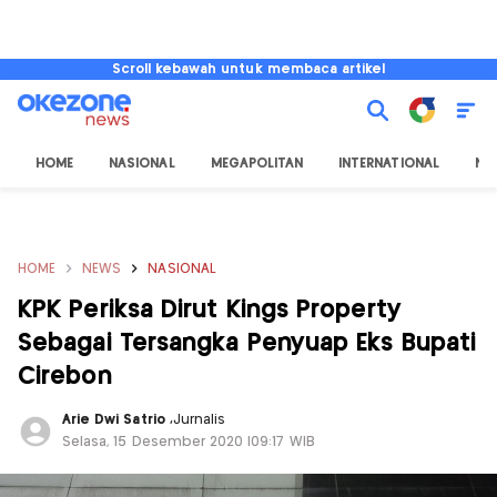
Scroll kebawah untuk membaca artikel
HOME
NASIONAL
MEGAPOLITAN
INTERNATIONAL
NU
HOME
NEWS
NASIONAL
KPK Periksa Dirut Kings Property
Sebagai Tersangka Penyuap Eks Bupati
Cirebon
Arie Dwi Satrio
,
Jurnalis
Selasa, 15 Desember 2020 |09:17 WIB