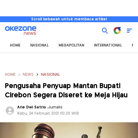
Scroll kebawah untuk membaca artikel
HOME
NASIONAL
MEGAPOLITAN
INTERNATIONAL
NU
HOME
NEWS
NASIONAL
Pengusaha Penyuap Mantan Bupati
Cirebon Segera Diseret ke Meja Hijau
Arie Dwi Satrio
,
Jurnalis
Rabu, 24 Februari 2021 |10:25 WIB