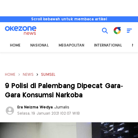
Scroll kebawah untuk membaca artikel
HOME
NASIONAL
MEGAPOLITAN
INTERNATIONAL
NU
HOME
NEWS
SUMSEL
9 Polisi di Palembang Dipecat Gara-
Gara Konsumsi Narkoba
Era Neizma Wedya
,
Jurnalis
Selasa, 19 Januari 2021 |02:07 WIB