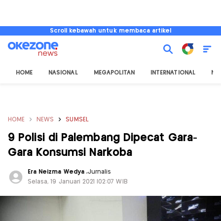
Scroll kebawah untuk membaca artikel
HOME
NASIONAL
MEGAPOLITAN
INTERNATIONAL
NU
HOME
NEWS
SUMSEL
9 Polisi di Palembang Dipecat Gara-
Gara Konsumsi Narkoba
Era Neizma Wedya
,
Jurnalis
Selasa, 19 Januari 2021 |02:07 WIB