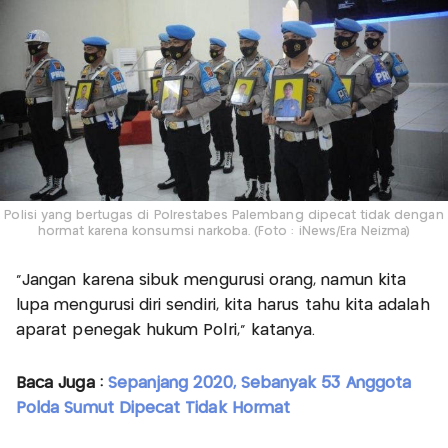
Polisi yang bertugas di Polrestabes Palembang dipecat tidak dengan
hormat karena konsumsi narkoba. (Foto : iNews/Era Neizma)
"Jangan karena sibuk mengurusi orang, namun kita
lupa mengurusi diri sendiri, kita harus tahu kita adalah
aparat penegak hukum Polri," katanya.
Baca Juga :
Sepanjang 2020, Sebanyak 53 Anggota
Polda Sumut Dipecat Tidak Hormat