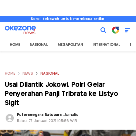
Scroll kebawah untuk membaca artikel
HOME
NASIONAL
MEGAPOLITAN
INTERNATIONAL
NU
HOME
NEWS
NASIONAL
Usai Dilantik Jokowi, Polri Gelar
Penyerahan Panji Tribrata ke Listyo
Sigit
Puteranegara Batubara
,
Jurnalis
Rabu, 27 Januari 2021 |05:56 WIB