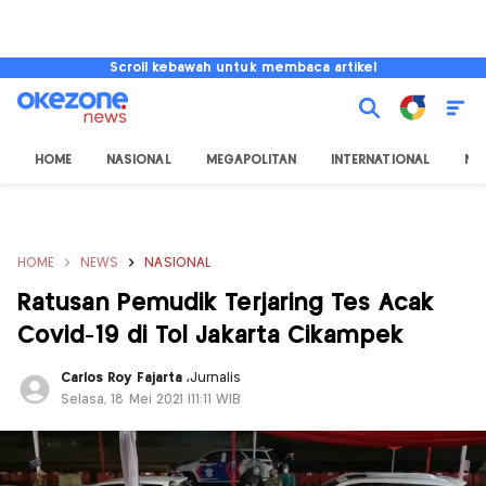
Scroll kebawah untuk membaca artikel
HOME
NASIONAL
MEGAPOLITAN
INTERNATIONAL
NU
HOME
NEWS
NASIONAL
Ratusan Pemudik Terjaring Tes Acak
Covid-19 di Tol Jakarta Cikampek
Carlos Roy Fajarta
,
Jurnalis
Selasa, 18 Mei 2021 |11:11 WIB