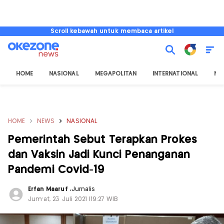
Scroll kebawah untuk membaca artikel
HOME
NASIONAL
MEGAPOLITAN
INTERNATIONAL
NU
HOME
NEWS
NASIONAL
Pemerintah Sebut Terapkan Prokes
dan Vaksin Jadi Kunci Penanganan
Pandemi Covid-19
Erfan Maaruf
,
Jurnalis
Jum'at, 23 Juli 2021 |19:27 WIB