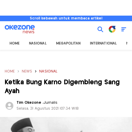
Scroll kebawah untuk membaca artikel
HOME
NASIONAL
MEGAPOLITAN
INTERNATIONAL
NU
HOME
NEWS
NASIONAL
Ketika Bung Karno Digembleng Sang
Ayah
Tim Okezone
,
Jurnalis
Selasa, 31 Agustus 2021 |07:34 WIB