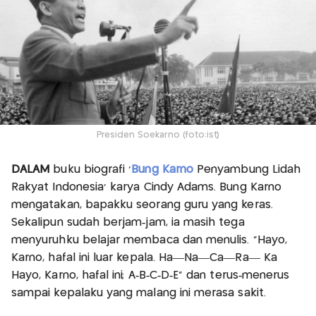
Presiden Soekarno (foto:ist)
DALAM
buku biografi ‘
Bung Karno
Penyambung Lidah
Rakyat Indonesia’ karya Cindy Adams. Bung Karno
mengatakan, bapakku seorang guru yang keras.
Sekalipun sudah berjam‐jam, ia masih tega
menyuruhku belajar membaca dan menulis. "Hayo,
Karno, hafal ini luar kepala. Ha—Na—Ca—Ra— Ka
Hayo, Karno, hafal ini; A‐B‐C‐D‐E" dan terus‐menerus
sampai kepalaku yang malang ini merasa sakit.