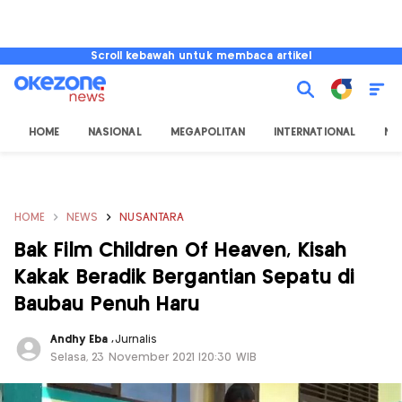
Scroll kebawah untuk membaca artikel
HOME
NASIONAL
MEGAPOLITAN
INTERNATIONAL
NU
HOME
NEWS
NUSANTARA
Bak Film Children Of Heaven, Kisah
Kakak Beradik Bergantian Sepatu di
Baubau Penuh Haru
Andhy Eba
,
Jurnalis
Selasa, 23 November 2021 |20:30 WIB