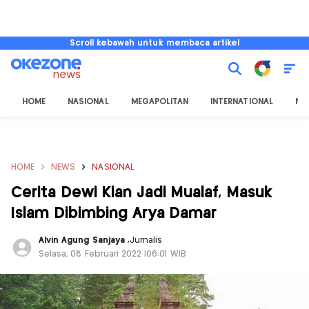
Scroll kebawah untuk membaca artikel
HOME
NASIONAL
MEGAPOLITAN
INTERNATIONAL
NU
HOME
NEWS
NASIONAL
Cerita Dewi Kian Jadi Mualaf, Masuk
Islam Dibimbing Arya Damar
Alvin Agung Sanjaya
,
Jurnalis
Selasa, 08 Februari 2022 |06:01 WIB