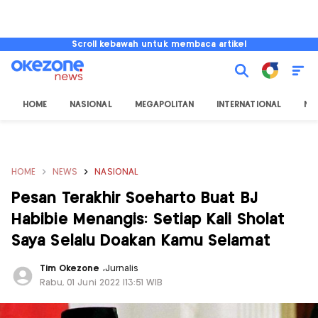
Scroll kebawah untuk membaca artikel
HOME
NASIONAL
MEGAPOLITAN
INTERNATIONAL
NU
HOME
NEWS
NASIONAL
Pesan Terakhir Soeharto Buat BJ
Habibie Menangis: Setiap Kali Sholat
Saya Selalu Doakan Kamu Selamat
Tim Okezone
,
Jurnalis
Rabu, 01 Juni 2022 |13:51 WIB