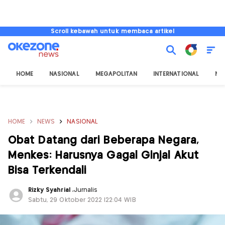
Scroll kebawah untuk membaca artikel
HOME
NASIONAL
MEGAPOLITAN
INTERNATIONAL
NU
HOME
NEWS
NASIONAL
Obat Datang dari Beberapa Negara,
Menkes: Harusnya Gagal Ginjal Akut
Bisa Terkendali
Rizky Syahrial
,
Jurnalis
Sabtu, 29 Oktober 2022 |22:04 WIB