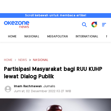
Scroll kebawah untuk membaca artikel
HOME
NASIONAL
MEGAPOLITAN
INTERNATIONAL
NU
HOME
NEWS
NASIONAL
Partisipasi Masyarakat bagi RUU KUHP
lewat Dialog Publik
Imam Rachmawan
,
Jurnalis
Jum'at, 02 Desember 2022 |13:27 WIB