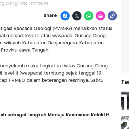
g Dieng/Foto: Istimewa
Share
Mitigasi Bencana Geologi (PVMBG) menaikkan status
mal menjadi level II atau waspada. Gunung Dieng
am wilayah Kabupaten Banjarnegara, Kabupaten
Provinsi Jawa Tengah.
 menyeluruh maka tingkat aktivitas Gunung Dieng
di level II (waspada) terhitung sejak tanggal 13
ngkap PVMBG dalam keterangan resminya, Sabtu
Te
kkah sebagai Langkah Menuju Keamanan Kolektif