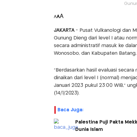
Gunun
A
A
A
JAKARTA
- Pusat Vulkanologi dan 
Gunung Dieng dari level I atau nor
secara administratif masuk ke dal
Wonosobo, dan Kabupaten Batang, 
“Berdasarkan hasil evaluasi secara
dinaikan dari level I (normal) menja
Januari 2023 pukul 23:00 WIB,” u
(14/1/2023).
Baca Juga:
Palestina Puji Pakta Me
Dunia Islam