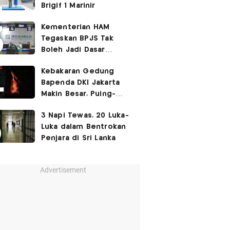
Brigif 1 Marinir
Kementerian HAM
Tegaskan BPJS Tak
Boleh Jadi Dasar
Perbedaan Kualitas
Kebakaran Gedung
Layanan Kesehatan
Bapenda DKI Jakarta
Makin Besar, Puing-
Puing Berjatuhan
3 Napi Tewas, 20 Luka-
Luka dalam Bentrokan
Penjara di Sri Lanka
Advertisement