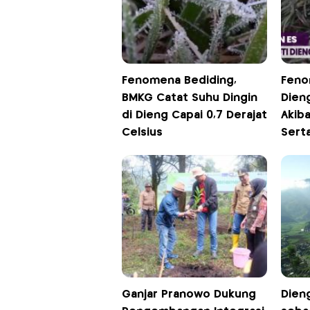
Fenomena Bediding,
Feno
BMKG Catat Suhu Dingin
Dien
di Dieng Capai 0,7 Derajat
Akiba
Celsius
Sert
Ganjar Pranowo Dukung
Dien