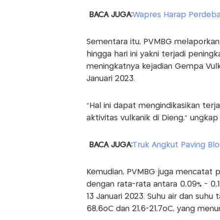
BACA JUGA:
Wapres Harap Perdeba
Sementara itu, PVMBG melaporkan 
hingga hari ini yakni terjadi pening
meningkatnya kejadian Gempa Vulk
Januari 2023.
“Hal ini dapat mengindikasikan terj
aktivitas vulkanik di Dieng,” ungka
BACA JUGA:
Truk Angkut Paving Blo
Kemudian, PVMBG juga mencatat p
dengan rata-rata antara 0,09% - 0,
13 Januari 2023. Suhu air dan suhu t
68,6oC dan 21,6-21,7oC, yang menunj