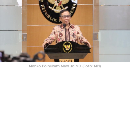
Menko Polhukam Mahfud MD (Foto: MPI)