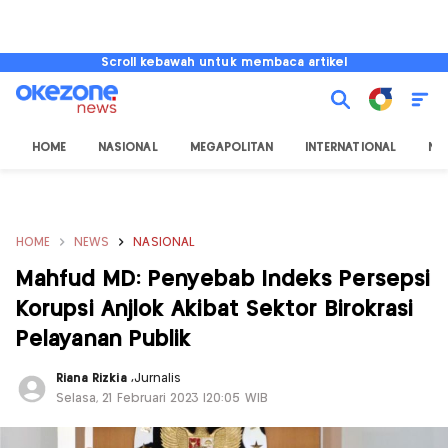
Scroll kebawah untuk membaca artikel
HOME
NASIONAL
MEGAPOLITAN
INTERNATIONAL
NU
HOME
NEWS
NASIONAL
Mahfud MD: Penyebab Indeks Persepsi
Korupsi Anjlok Akibat Sektor Birokrasi
Pelayanan Publik
Riana Rizkia
,
Jurnalis
Selasa, 21 Februari 2023 |20:05 WIB