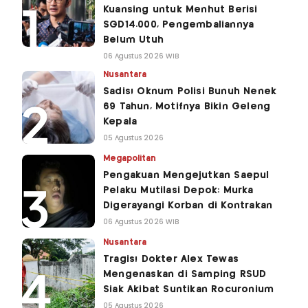
Kuansing untuk Menhut Berisi
SGD14.000, Pengembaliannya
Belum Utuh
06 Agustus 2026 WIB
Nusantara
Sadis! Oknum Polisi Bunuh Nenek
69 Tahun, Motifnya Bikin Geleng
Kepala
05 Agustus 2026
Megapolitan
Pengakuan Mengejutkan Saepul
Pelaku Mutilasi Depok: Murka
Digerayangi Korban di Kontrakan
06 Agustus 2026 WIB
Nusantara
Tragis! Dokter Alex Tewas
Mengenaskan di Samping RSUD
Siak Akibat Suntikan Rocuronium
05 Agustus 2026