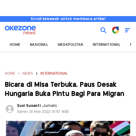
Scroll kebawah untuk membaca artikel
HOME
NASIONAL
MEGAPOLITAN
INTERNATIONAL
NU
HOME
NEWS
INTERNATIONAL
Bicara di Misa Terbuka, Paus Desak
Hungaria Buka Pintu Bagi Para Migran
Susi Susanti
,
Jurnalis
Senin, 01 Mei 2023 |11:57 WIB