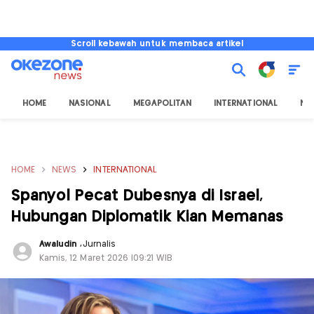
Scroll kebawah untuk membaca artikel
HOME
NASIONAL
MEGAPOLITAN
INTERNATIONAL
NU
HOME
NEWS
INTERNATIONAL
Spanyol Pecat Dubesnya di Israel,
Hubungan Diplomatik Kian Memanas
Awaludin
,
Jurnalis
Kamis, 12 Maret 2026 |09:21 WIB