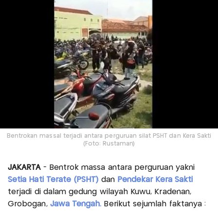
Bentrokan massal terjadi antara perguruan silat PSHT dan Kera Sakti
(Foto: Rustaman)
JAKARTA
- Bentrok massa antara perguruan yakni
Setia Hati Terate (PSHT)
dan
Pendekar Kera Sakti
terjadi di dalam gedung wilayah Kuwu, Kradenan,
Grobogan,
Jawa Tengah.
Berikut sejumlah faktanya :