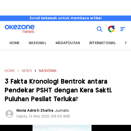
Scroll kebawah untuk membaca artikel
HOME
NASIONAL
MEGAPOLITAN
INTERNATIONAL
NU
HOME
NEWS
NASIONAL
3 Fakta Kronologi Bentrok antara
Pendekar PSHT dengan Kera Sakti,
Puluhan Pesilat Terluka?
Novia Adristi Zhafira
,
Jurnalis
Sabtu, 13 Mei 2023 |05:00 WIB