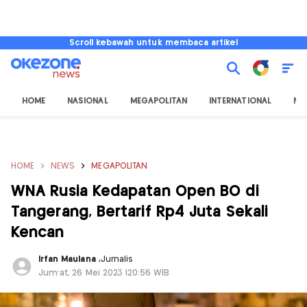
Scroll kebawah untuk membaca artikel
HOME
NASIONAL
MEGAPOLITAN
INTERNATIONAL
NU
HOME
NEWS
MEGAPOLITAN
WNA Rusia Kedapatan Open BO di
Tangerang, Bertarif Rp4 Juta Sekali
Kencan
Irfan Maulana
,
Jurnalis
Jum'at, 26 Mei 2023 |20:56 WIB