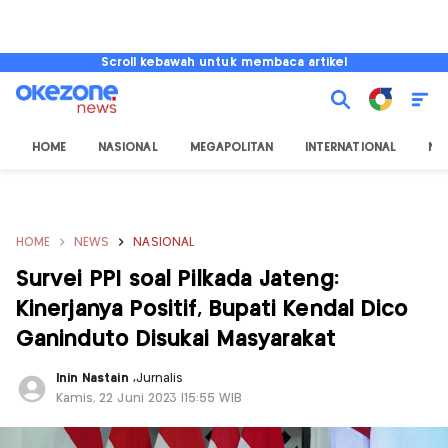
Scroll kebawah untuk membaca artikel
HOME
NASIONAL
MEGAPOLITAN
INTERNATIONAL
NU
HOME
NEWS
NASIONAL
Survei PPI soal Pilkada Jateng:
Kinerjanya Positif, Bupati Kendal Dico
Ganinduto Disukai Masyarakat
Inin Nastain
,
Jurnalis
Kamis, 22 Juni 2023 |15:55 WIB