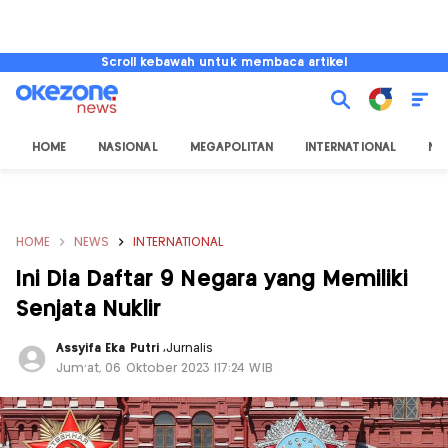
Scroll kebawah untuk membaca artikel
HOME
NASIONAL
MEGAPOLITAN
INTERNATIONAL
NU
HOME
NEWS
INTERNATIONAL
Ini Dia Daftar 9 Negara yang Memiliki
Senjata Nuklir
Assyifa Eka Putri
,
Jurnalis
Jum'at, 06 Oktober 2023 |17:24 WIB