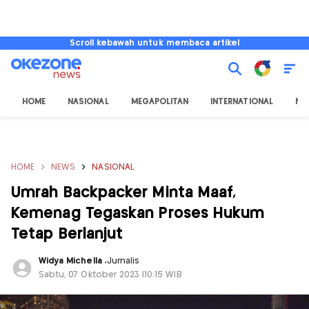
Scroll kebawah untuk membaca artikel
HOME
NASIONAL
MEGAPOLITAN
INTERNATIONAL
NU
HOME
NEWS
NASIONAL
Umrah Backpacker Minta Maaf,
Kemenag Tegaskan Proses Hukum
Tetap Berlanjut
Widya Michella
,
Jurnalis
Sabtu, 07 Oktober 2023 |10:15 WIB