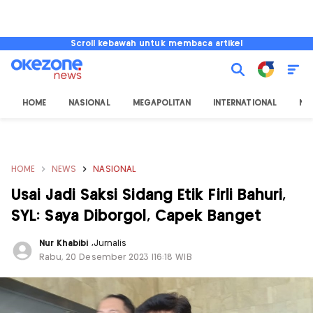
Scroll kebawah untuk membaca artikel
HOME
NASIONAL
MEGAPOLITAN
INTERNATIONAL
NU
HOME
NEWS
NASIONAL
Usai Jadi Saksi Sidang Etik Firli Bahuri,
SYL: Saya Diborgol, Capek Banget
Nur Khabibi
,
Jurnalis
Rabu, 20 Desember 2023 |16:18 WIB