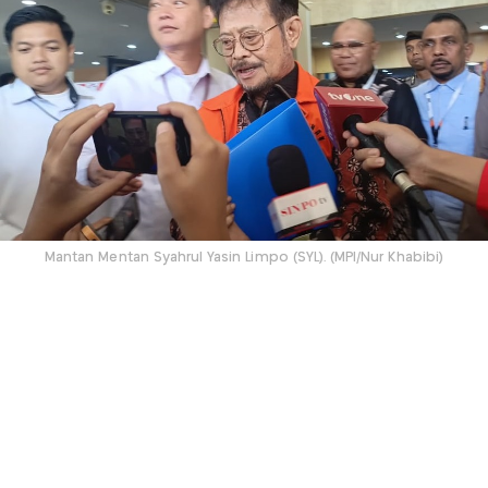
Mantan Mentan Syahrul Yasin Limpo (SYL). (MPI/Nur Khabibi)