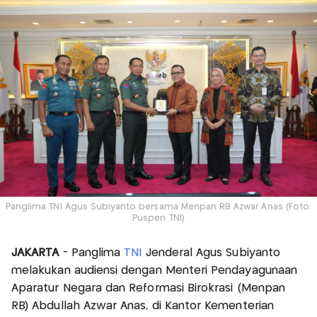
Panglima TNI Agus Subiyanto bersama Menpan RB Azwar Anas (Foto:
Puspen TNI)
JAKARTA
- Panglima
TNI
Jenderal Agus Subiyanto
melakukan audiensi dengan Menteri Pendayagunaan
Aparatur Negara dan Reformasi Birokrasi (Menpan
RB) Abdullah Azwar Anas, di Kantor Kementerian