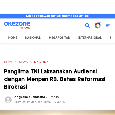
Scroll kebawah untuk membaca artikel
HOME
NASIONAL
MEGAPOLITAN
INTERNATIONAL
NU
HOME
NEWS
NASIONAL
Panglima TNI Laksanakan Audiensi
dengan Menpan RB, Bahas Reformasi
Birokrasi
Angkasa Yudhistira
,
Jurnalis
Jum'at, 12 Januari 2024 |02:43 WIB