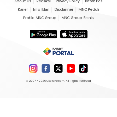
About Us
Redaksi
Privacy Policy
Kotak Pos
Karier
Info Iklan
Disclaimer
MNC Peduli
Profile MNC Group
MNC Group Bisnis
© 2007 - 2026
Okezone.com
, All Rights Reserved