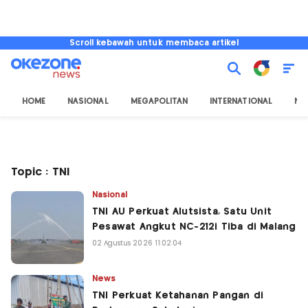
Scroll kebawah untuk membaca artikel
HOME
NASIONAL
MEGAPOLITAN
INTERNATIONAL
NU
Topic : TNI
Nasional
TNI AU Perkuat Alutsista, Satu Unit
Pesawat Angkut NC-212i Tiba di Malang
02 Agustus 2026 11:02:04
News
TNI Perkuat Ketahanan Pangan di