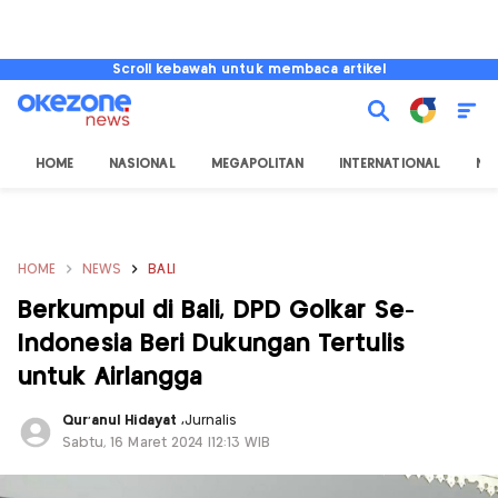
Scroll kebawah untuk membaca artikel
HOME
NASIONAL
MEGAPOLITAN
INTERNATIONAL
NU
HOME
NEWS
BALI
Berkumpul di Bali, DPD Golkar Se-
Indonesia Beri Dukungan Tertulis
untuk Airlangga
Qur'anul Hidayat
,
Jurnalis
Sabtu, 16 Maret 2024 |12:13 WIB