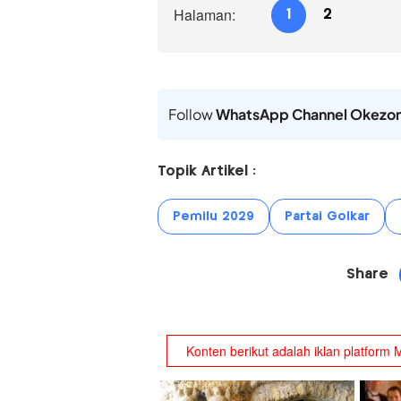
Halaman:
1
2
Follow
WhatsApp Channel Okezo
Topik Artikel :
Pemilu 2029
Partai Golkar
Share