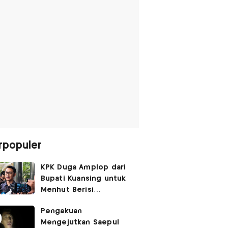
rpopuler
KPK Duga Amplop dari
Bupati Kuansing untuk
Menhut Berisi
SGD14.000,
Pengakuan
Pengembaliannya
Mengejutkan Saepul
Belum Utuh