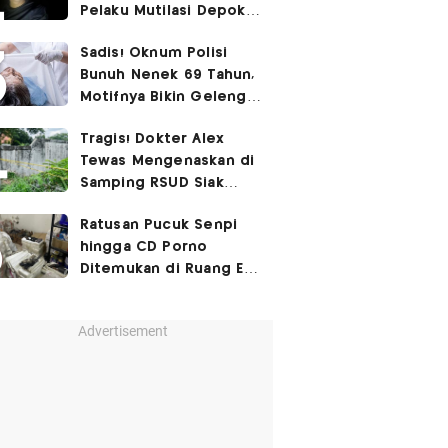
Pelaku Mutilasi Depok:
Murka Digerayangi
Sadis! Oknum Polisi
Korban di Kontrakan
Bunuh Nenek 69 Tahun,
Motifnya Bikin Geleng
Kepala
Tragis! Dokter Alex
Tewas Mengenaskan di
Samping RSUD Siak
Akibat Suntikan
Ratusan Pucuk Senpi
Rocuronium
hingga CD Porno
Ditemukan di Ruang Eks
Ketua Yayasan Sekolah
Advertisement