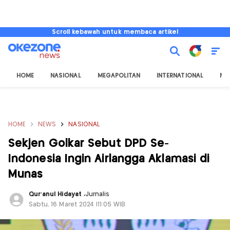
Scroll kebawah untuk membaca artikel
HOME
NASIONAL
MEGAPOLITAN
INTERNATIONAL
NU
HOME
NEWS
NASIONAL
Sekjen Golkar Sebut DPD Se-
Indonesia Ingin Airlangga Aklamasi di
Munas
Qur'anul Hidayat
,
Jurnalis
Sabtu, 16 Maret 2024 |11:05 WIB