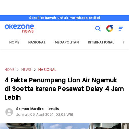
Scroll kebawah untuk membaca artikel
HOME
NASIONAL
MEGAPOLITAN
INTERNATIONAL
NU
HOME
NEWS
NASIONAL
4 Fakta Penumpang Lion Air Ngamuk
di Soetta karena Pesawat Delay 4 Jam
Lebih
Salman Mardira
,
Jurnalis
Jum'at, 05 April 2024 |03:02 WIB