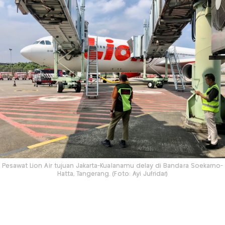
Pesawat Lion Air tujuan Jakarta-Kualanamu delay di Bandara Soekarno-
Hatta, Tangerang. (Foto: Ayi Jufridar)