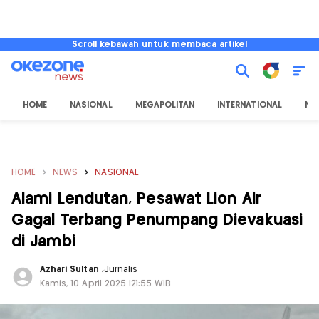
Scroll kebawah untuk membaca artikel
HOME
NASIONAL
MEGAPOLITAN
INTERNATIONAL
NU
HOME
NEWS
NASIONAL
Alami Lendutan, Pesawat Lion Air
Gagal Terbang Penumpang Dievakuasi
di Jambi
Azhari Sultan
,
Jurnalis
Kamis, 10 April 2025 |21:55 WIB