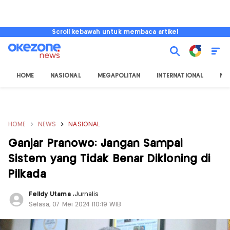
Scroll kebawah untuk membaca artikel
HOME
NASIONAL
MEGAPOLITAN
INTERNATIONAL
NU
HOME
NEWS
NASIONAL
Ganjar Pranowo: Jangan Sampai
Sistem yang Tidak Benar Dikloning di
Pilkada
Felldy Utama
,
Jurnalis
Selasa, 07 Mei 2024 |10:19 WIB