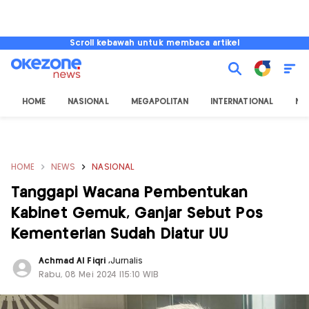
Scroll kebawah untuk membaca artikel
HOME
NASIONAL
MEGAPOLITAN
INTERNATIONAL
NU
HOME
NEWS
NASIONAL
Tanggapi Wacana Pembentukan
Kabinet Gemuk, Ganjar Sebut Pos
Kementerian Sudah Diatur UU
Achmad Al Fiqri
,
Jurnalis
Rabu, 08 Mei 2024 |15:10 WIB