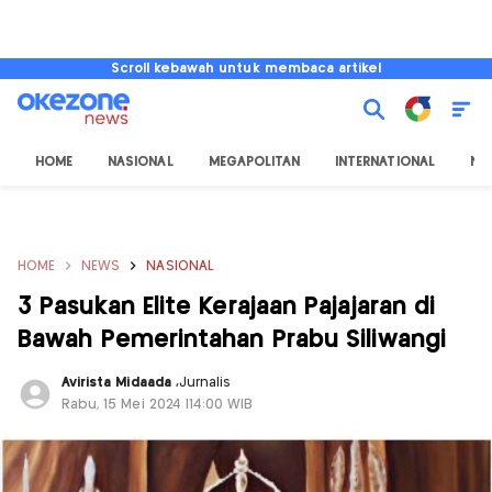
Scroll kebawah untuk membaca artikel
HOME
NASIONAL
MEGAPOLITAN
INTERNATIONAL
NU
HOME
NEWS
NASIONAL
3 Pasukan Elite Kerajaan Pajajaran di
Bawah Pemerintahan Prabu Siliwangi
Avirista Midaada
,
Jurnalis
Rabu, 15 Mei 2024 |14:00 WIB