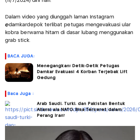
(11/7/2024) dini hari.
Dalam video yang diunggah laman Instagram
@damkardepok terlibat petugas mengevakuasi ular
kobra berwarna hitam di dasar lubang menggunakan
grab stick.
BACA JUGA:
Menegangkan! Detik-Detik Petugas
Damkar Evakuasi 4 Korban Terjebak Lift
Gedung
Baca Juga :
Arab Saudi, Turki, dan Pakistan Bentuk
Aliansi ala NATO, Bisa Terseret dalam
Perang Iran?