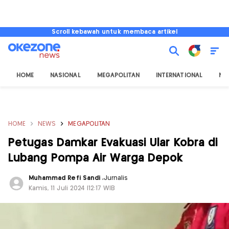
Scroll kebawah untuk membaca artikel
HOME
NASIONAL
MEGAPOLITAN
INTERNATIONAL
NU
HOME
NEWS
MEGAPOLITAN
Petugas Damkar Evakuasi Ular Kobra di
Lubang Pompa Air Warga Depok
Muhammad Refi Sandi
,
Jurnalis
Kamis, 11 Juli 2024 |12:17 WIB