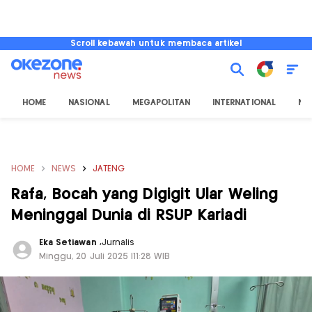
Scroll kebawah untuk membaca artikel
HOME
NASIONAL
MEGAPOLITAN
INTERNATIONAL
NU
HOME
NEWS
JATENG
Rafa, Bocah yang Digigit Ular Weling
Meninggal Dunia di RSUP Kariadi
Eka Setiawan
,
Jurnalis
Minggu, 20 Juli 2025 |11:28 WIB